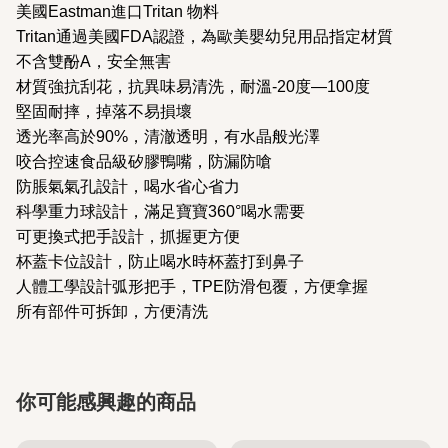
美國Eastman進口Tritan 物料
Tritan通過美國FDA認證，為歐美嬰幼兒用品指定材質
不含雙酚A，安全無害
材質強抗刮花，抗異味易清洗，耐溫-20度—100度
堅固耐摔，掉落不易損壞
透光率高於90%，清澈透明，有水晶般光澤
咬合控速食品級矽膠鴨嘴，防漏防嗆
防脹氣氣孔設計，喝水省心省力
科學重力球設計，滿足寶寶360°喝水需要
可更換式把手設計，抓握更方便
杯蓋卡位設計，防止喝水時杯蓋打到鼻子
人體工學設計弧形把手，TPE防滑包覆，方便拿握
所有部件可拆卸，方便清洗
你可能感興趣的商品