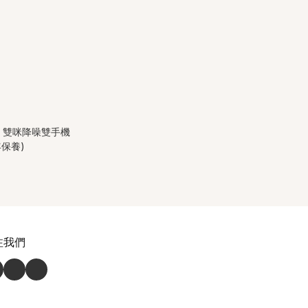
ENC 雙咪降噪雙手機
年保養)
注我們