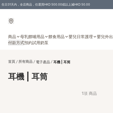
生日31天內，全店商品，任選買HKD 500.00或以上減HKD 50.00
購物滿 HKD 300.00即享免運費優惠！（適用於 特定的送貨方式 )
商品
母乳餵哺用品
餵食用品
嬰兒日常護理
嬰兒外出
付款方式
預約試用奶泵
首頁
/
所有商品
/
/
電子產品
耳機 | 耳筒
耳機 | 耳筒
1項 商品