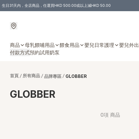
生日31天內，全店商品，任選買HKD 500.00或以上減HKD 50.00
購物滿 HKD 300.00即享免運費優惠！（適用於 特定的送貨方式 )
商品
母乳餵哺用品
餵食用品
嬰兒日常護理
嬰兒外出
付款方式
預約試用奶泵
首頁
/
所有商品
/
/
品牌專區
GLOBBER
GLOBBER
0項 商品