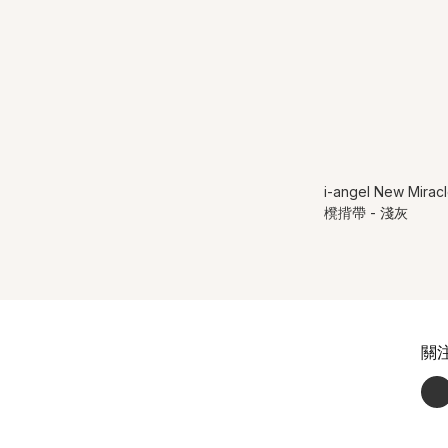
i-angel New Mir
櫈揹帶 - 淺灰
關