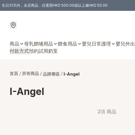
生日31天內，全店商品，任選買HKD 500.00或以上減HKD 50.00
購物滿 HKD 300.00即享免運費優惠！（適用於 特定的送貨方式 )
商品
母乳餵哺用品
餵食用品
嬰兒日常護理
嬰兒外出
付款方式
預約試用奶泵
首頁
/
所有商品
/
/
品牌專區
I-Angel
I-Angel
2項 商品