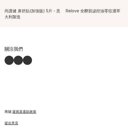
尚護健 鼻舒貼(加強版) 5片 - 意
Relove 全酵肌泌控油零痘濃萃
大利製造
關注我們
商舖
退貨及退款政策
提出意見