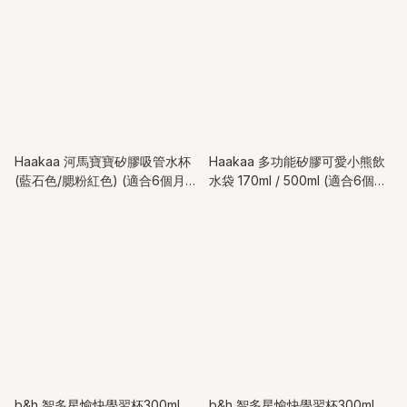
Haakaa 河馬寶寶矽膠吸管水杯
Haakaa 多功能矽膠可愛小熊飲
(藍石色/腮粉紅色) (適合6個月以
水袋 170ml / 500ml (適合6個月
上兒童)
以上兒童)
b&h 智多星愉快學習杯300ml
b&h 智多星愉快學習杯300ml