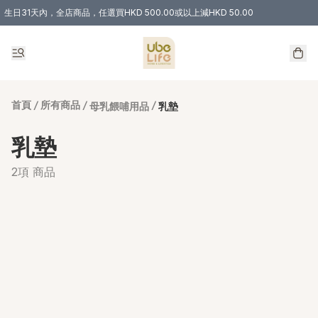
生日31天內，全店商品，任選買HKD 500.00或以上減HKD 50.00
購物滿 HKD 300.00即享免運費優惠！（適用於 特定的送貨方式 )
首頁
/
所有商品
/
/
母乳餵哺用品
乳墊
乳墊
2項 商品