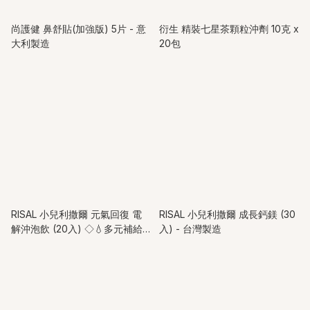
尚護健 鼻舒貼(加強版) 5片 - 意
衍生 精裝七星茶顆粒沖劑 10克 x
大利製造
20包
RISAL 小兒利撒爾 元氣回復 電
RISAL 小兒利撒爾 成長鈣鎂 (30
解沖泡飲 (20入) ◇💧多元補給
入) - 台灣製造
複合配方迅速補充水份及電解質
◇ - 台灣製造