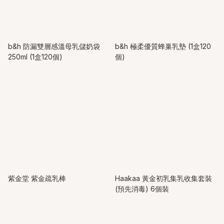
b&h 防漏雙層感溫母乳儲奶袋
b&h 極柔優質蜂巢乳墊 (1盒120
250ml (1盒120個)
個)
紫金堂 紫金疏乳棒
Haakaa 黃金初乳集乳收集套裝
(預先消毒) 6個裝