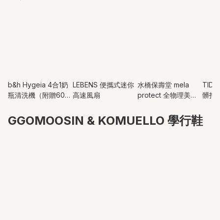
b&h Hygeia 4合1奶
LEBENS 便攜式迷你
水橋保壽堂 mela
TID
瓶清洗機（附贈60粒
高速風扇
protect 全物理美顏
髒托盤
專用清潔片）(1年代
精華防曬 30mL
Dov
理保養)
SPF50+ PA++++ -
個月
GGOMOOSIN & KOMUELLO 學行鞋
日本製造