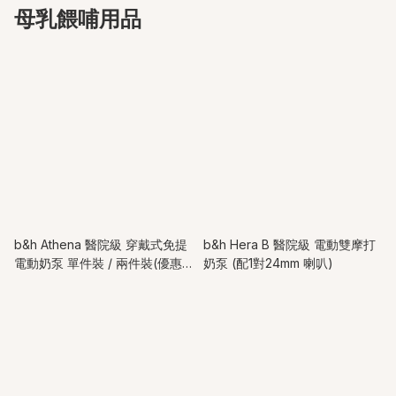
母乳餵哺用品
b&h Athena 醫院級 穿戴式免提
b&h Hera B 醫院級 電動雙摩打
電動奶泵 單件裝 / 兩件裝(優惠
奶泵 (配1對24mm 喇叭)
價加送便攜包) 『2年代理保養』