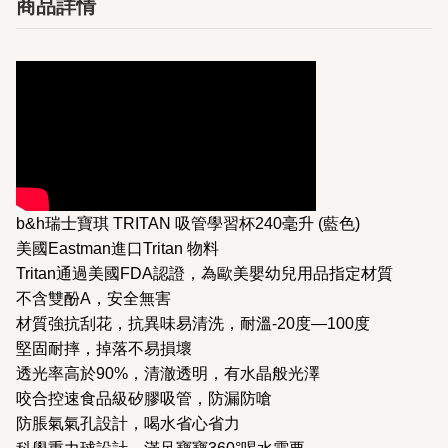
商品詳情
b&h瑞士寶琪 TRITAN 吸管學習杯240毫升 (藍色)
美國Eastman進口Tritan 物料
Tritan通過美國FDA認證，為歐美嬰幼兒用品指定材質
不含雙酚A，安全無害
材質強抗刮花，抗異味易清洗，耐溫-20度—100度
堅固耐摔，掉落不易損壞
透光率高於90%，清澈透明，有水晶般光澤
咬合控速食品級矽膠吸管，防漏防嗆
防脹氣氣孔設計，喝水省心省力