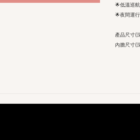
🌟低溫巡
🌟夜間運行
產品尺寸(深*
內膽尺寸(深*