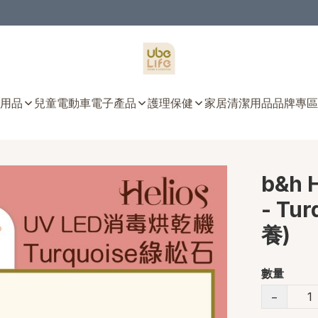
用品
兒童電動車
電子產品
護理保健
家居清潔用品
品牌專區
b&h 
- Tu
養)
數量
−