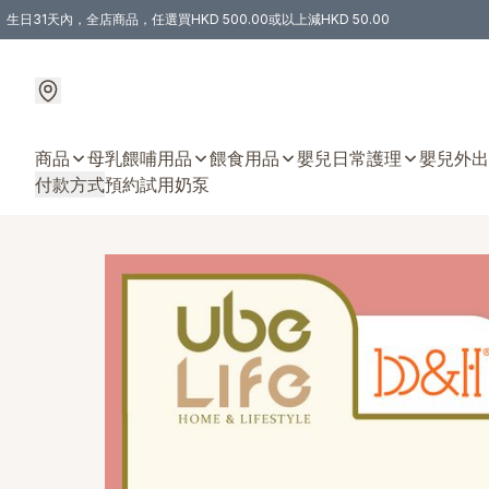
生日31天內，全店商品，任選買HKD 500.00或以上減HKD 50.00
購物滿 HKD 300.00即享免運費優惠！（適用於 特定的送貨方式 )
商品
母乳餵哺用品
餵食用品
嬰兒日常護理
嬰兒外出
付款方式
預約試用奶泵