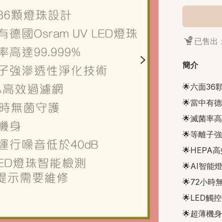
已售出：
簡介
🌟六面36
🌟當中有德
🌟滅菌率高達
🌟等離子
🌟HEPA
🌟AI智能
🌟72小時
🌟LED
🌟超薄機