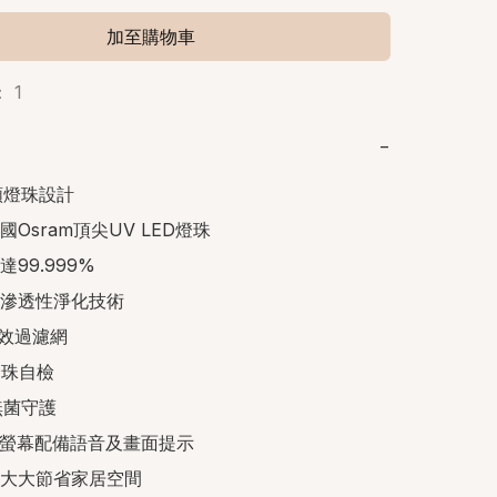
加至購物車
 1
−
顆燈珠設計

國Osram頂尖UV LED燈珠

99.999%

強滲透性淨化技術

高效過濾網

燈珠自檢

無菌守護

觸控螢幕配備語音及畫面提示

身大大節省家居空間
