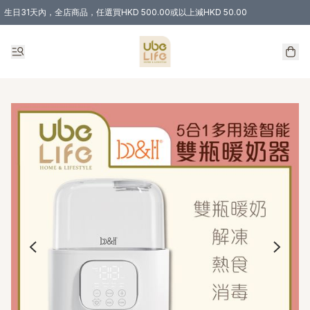
生日31天內，全店商品，任選買HKD 500.00或以上減HKD 50.00
購物滿 HKD 300.00即享免運費優惠！（適用於 特定的送貨方式 )