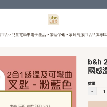
用品
兒童電動車
電子產品
護理保健
家居清潔用品
品牌專區
b&h
國感溫
數量
−