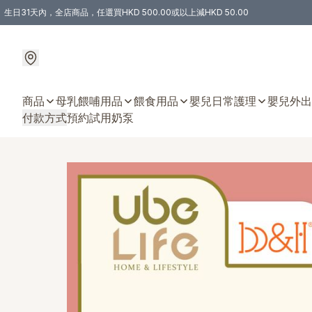
生日31天內，全店商品，任選買HKD 500.00或以上減HKD 50.00
購物滿 HKD 300.00即享免運費優惠！（適用於 特定的送貨方式 )
商品
母乳餵哺用品
餵食用品
嬰兒日常護理
嬰兒外出
付款方式
預約試用奶泵