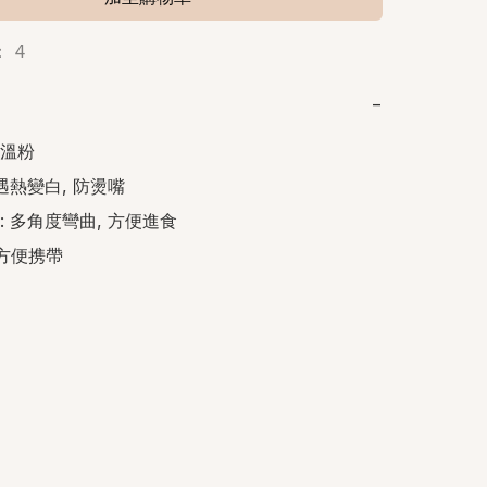
 4
−
溫粉

遇熱變白, 防燙嘴

 多角度彎曲, 方便進食

 方便携帶