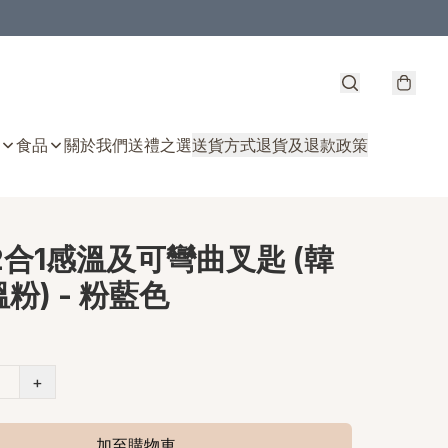
食品
關於我們
送禮之選
送貨方式
退貨及退款政策
 2合1感溫及可彎曲叉匙 (韓
粉) - 粉藍色
+
加至購物車