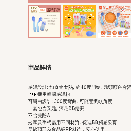
商品詳情
感溫設計: 如食物太熱, 約40度開始, 匙頭顏色會
🇰🇷
採用韓國感溫粉
可彎曲設計: 360度彎曲, 可隨意調較角度
一套包含
叉
匙, 滿足BB需要
不含雙酚A
匙頭及手柄需用不同材質, 促進BB觸感發育
叉
匙頭部為食品級PP材質，安心使用