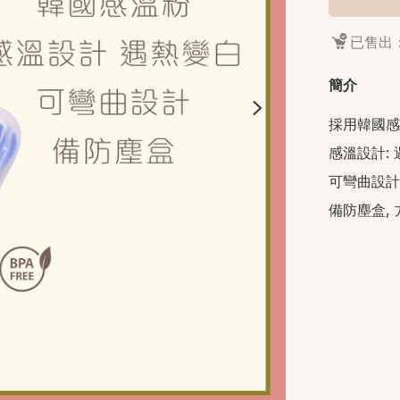
已售出：
簡介
採用韓國感
感溫設計: 
可彎曲設計:
備防塵盒,