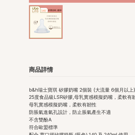
商品詳情
b&h瑞士寶琪 矽膠奶嘴 2個裝 (大流量 6個月以上
25
LSR
,
度食品級
矽膠
母乳實感模擬奶嘴，柔軟有
母乳實感模擬奶嘴，柔軟有韌性
防脹氣進氣孔設計，防止脹氣產生不適
A
不含雙酚
符合歐盟標準
配合
寬口徑矽膠奶瓶
(
藍色
) 140 及 240ml
使用