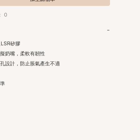
 0
−
LSR矽膠

擬奶嘴，柔軟有韌性

孔設計，防止脹氣產生不適

準