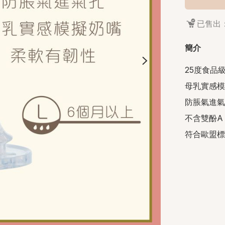
已售出：
簡介
25度食品級
母乳實感模
防脹氣進氣
不含雙酚A

符合歐盟標