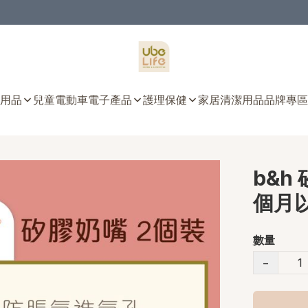
用品
兒童電動車
電子產品
護理保健
家居清潔用品
品牌專區
b&h
個月以
數量
−