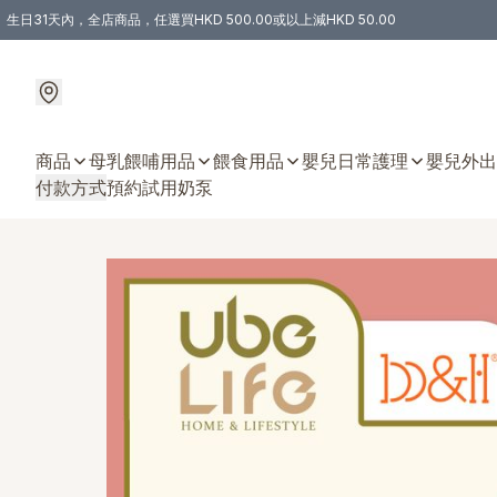
生日31天內，全店商品，任選買HKD 500.00或以上減HKD 50.00
購物滿 HKD 300.00即享免運費優惠！（適用於 特定的送貨方式 )
商品
母乳餵哺用品
餵食用品
嬰兒日常護理
嬰兒外出
付款方式
預約試用奶泵