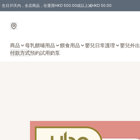
生日31天內，全店商品，任選買HKD 500.00或以上減HKD 50.00
購物滿 HKD 300.00即享免運費優惠！（適用於 特定的送貨方式 )
商品
母乳餵哺用品
餵食用品
嬰兒日常護理
嬰兒外出
付款方式
預約試用奶泵