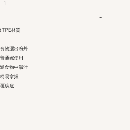
 1
−
TPE材質

食物灑出碗外

普通碗使用

濾食物中湯汁

柄易拿握

包覆碗底