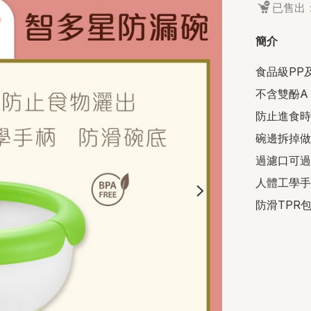
已售出：
簡介
食品級PP及
不含雙酚A

防止進食時
碗邊拆掉做
過濾口可過
人體工學手
防滑TPR