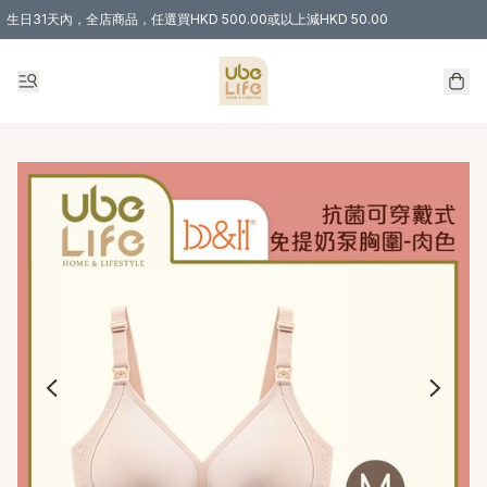
生日31天內，全店商品，任選買HKD 500.00或以上減HKD 50.00
購物滿 HKD 300.00即享免運費優惠！（適用於 特定的送貨方式 )