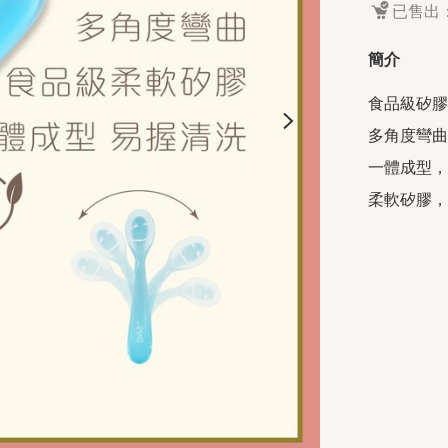
已售出：
簡介
食品級矽膠

多角度彎曲

一體成型，
柔軟矽膠，