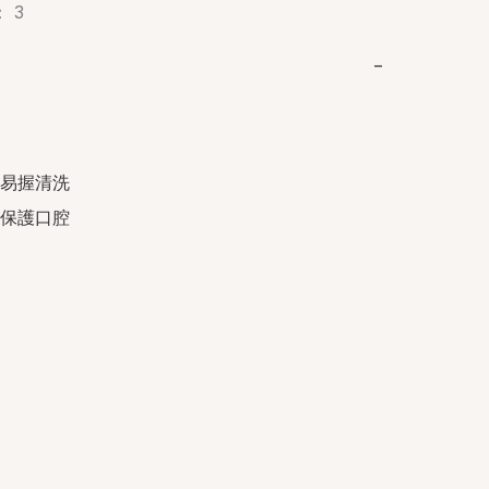
 3
−
易握清洗

保護口腔