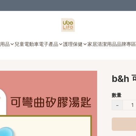
用品
兒童電動車
電子產品
護理保健
家居清潔用品
品牌專區
b&h
數量
−