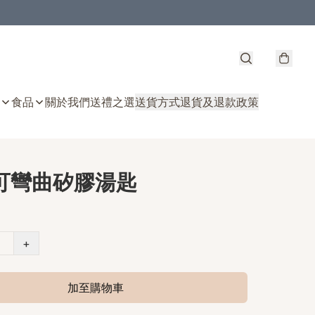
食品
關於我們
送禮之選
送貨方式
退貨及退款政策
 可彎曲矽膠湯匙
+
加至購物車