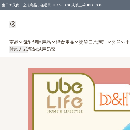
生日31天內，全店商品，任選買HKD 500.00或以上減HKD 50.00
購物滿 HKD 300.00即享免運費優惠！（適用於 特定的送貨方式 )
商品
母乳餵哺用品
餵食用品
嬰兒日常護理
嬰兒外出
付款方式
預約試用奶泵