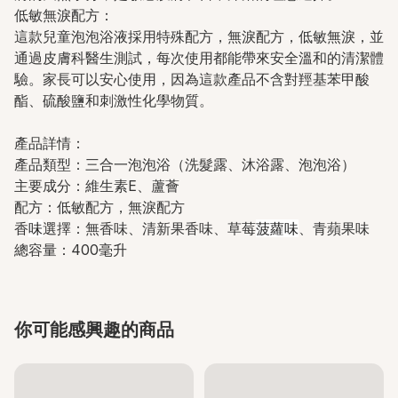
低敏無淚配方：
這款兒童泡泡浴液採用特殊配方，無淚配方，低敏無淚，並
通過皮膚科醫生測試，每次使用都能帶來安全溫和的清潔體
驗。家長可以安心使用，因為這款產品不含對羥基苯甲酸
酯、硫酸鹽和刺激性化學物質。
產品詳情：
產品類型：三合一泡泡浴（洗髮露、沐浴露、泡泡浴）
主要成分：維生素E、蘆薈
配方：低敏配方，無淚配方
香
味
選擇：無香味、清新果香味、草莓
菠蘿味
、青蘋果味
總容量：400毫升
你可能感興趣的商品