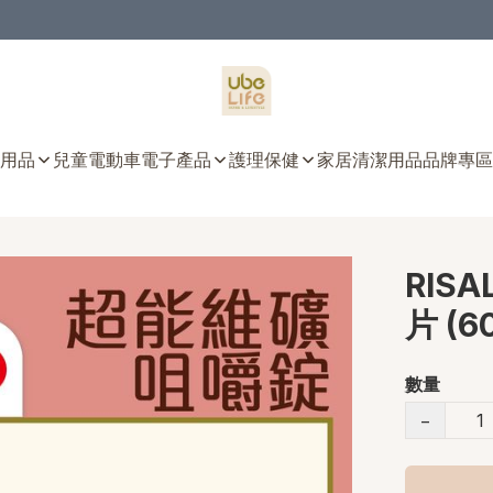
用品
兒童電動車
電子產品
護理保健
家居清潔用品
品牌專區
RIS
片 (6
數量
−