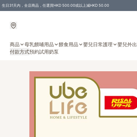
生日31天內，全店商品，任選買HKD 500.00或以上減HKD 50.00
購物滿 HKD 300.00即享免運費優惠！（適用於 特定的送貨方式 )
商品
母乳餵哺用品
餵食用品
嬰兒日常護理
嬰兒外出
付款方式
預約試用奶泵