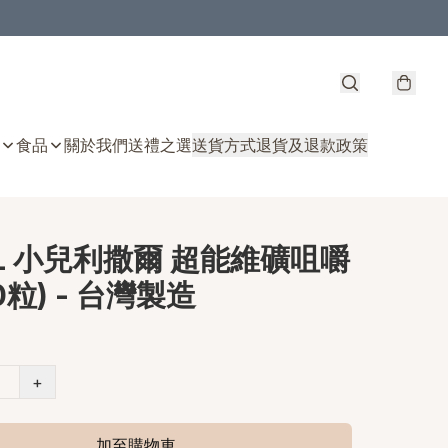
食品
關於我們
送禮之選
送貨方式
退貨及退款政策
AL 小兒利撒爾 超能維礦咀嚼
0粒) - 台灣製造
+
加至購物車