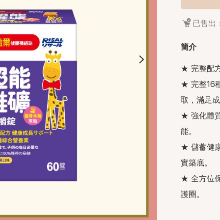
已售出：
簡介
★ 完整配
★ 完整1
取，滿足成
★ 強化體
能。

★ 儲蓄健
實築底。

★ 全方位
護圈。