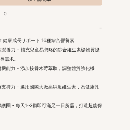
 0
−
方 健康成長サポート 16種綜合營養素

6種營養力 - 補充兒童易忽略的綜合維生素礦物質攝
長需求。

質機能力 - 添加接骨木莓萃取，調整體質強化機
康支持力 - 選用國際大廠高純度維生素，為健康扎
保護圈 - 每天1~2顆即可滿足一日所需，打造超能保