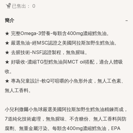
已售出： 0
簡介
−
★ 完整Omega-3營養-每顆含400mg濃縮鱈魚油。

★ 嚴選魚油-經MSC認證之美國阿拉斯加野生鱈魚油。

★ 去腥技術-NSF認證製程，無魚腥味。

★ 好吸收-濃縮TG型鱈魚油與MCT oil搭配，適合人體吸
收。

★ 專為兒童設計-軟Q可咀嚼的小魚形外皮，無人工色素、
無人工香料。

小兒利撒爾小魚球嚴選美國阿拉斯加野生鱈魚油精鍊而成，
7道純化技術處理，無魚腥味、不含糖份、無人工香料與防
腐劑、無重金屬汙染。每顆含400mg濃縮鱈魚油，EPA 