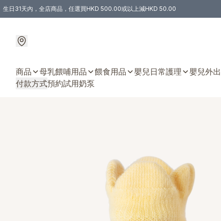
生日31天內，全店商品，任選買HKD 500.00或以上減HKD 50.00
購物滿 HKD 300.00即享免運費優惠！（適用於 特定的送貨方式 )
商品
母乳餵哺用品
餵食用品
嬰兒日常護理
嬰兒外出
付款方式
預約試用奶泵