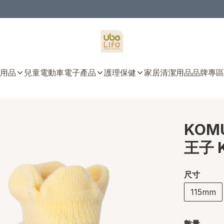
用品
兒童電動車
電子產品
護理保健
家居清潔用品
品牌專區
KOM
王子 K
尺寸
115mm
數量