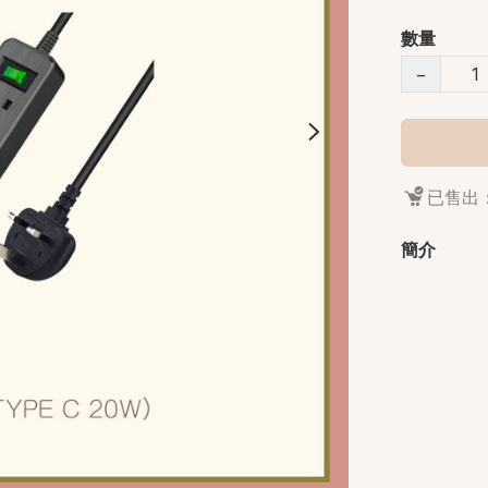
數量
−
已售出：
簡介