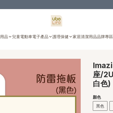
用品
兒童電動車
電子產品
護理保健
家居清潔用品
品牌專區
Imaz
座/2U
白色)
顏色
黑色