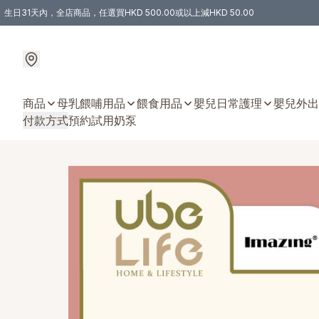
生日31天內，全店商品，任選買HKD 500.00或以上減HKD 50.00
購物滿 HKD 300.00即享免運費優惠！（適用於 特定的送貨方式 )
商品
母乳餵哺用品
餵食用品
嬰兒日常護理
嬰兒外出
付款方式
預約試用奶泵