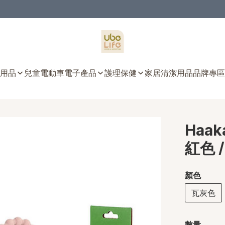
用品
兒童電動車
電子產品
護理保健
家居清潔用品
品牌專區
Haa
紅色 
顏色
瓦灰色
數量