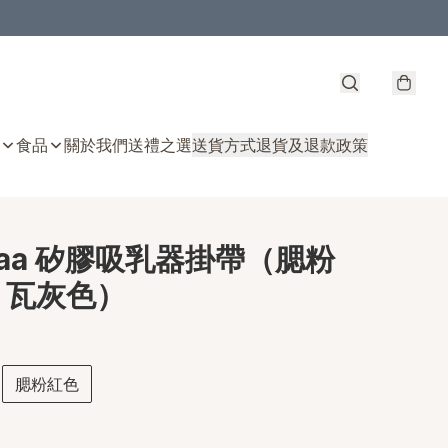
食品
關於我們
送禮之選
送貨方式
退貨及退款政策
kaa 矽膠吸乳器掛帶（腮粉
/ 瓦灰色）
腮粉紅色