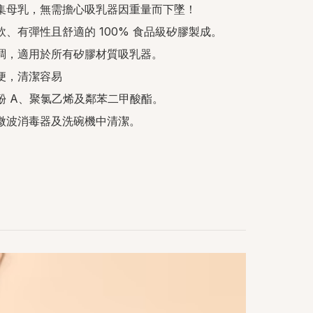
固收集母乳，無需擔心吸乳器因重量而下墜！

柔軟、有彈性且舒適的 100% 食品級矽膠製成。

度可調，適用於所有矽膠材質吸乳器。

簡便，清潔容易

雙酚 A、聚氯乙烯及鄰苯二甲酸酯。

放入微波消毒器及洗碗機中清潔。