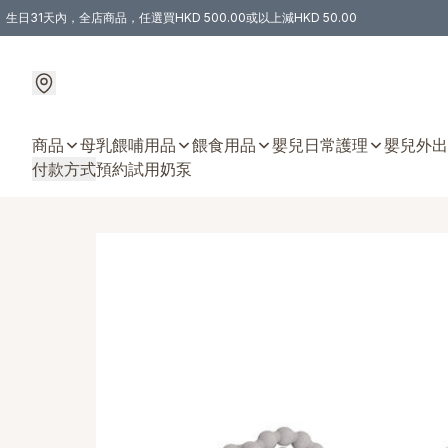
生日31天內，全店商品，任選買HKD 500.00或以上減HKD 50.00
購物滿 HKD 300.00即享免運費優惠！（適用於 特定的送貨方式 )
商品
母乳餵哺用品
餵食用品
嬰兒日常護理
嬰兒外出
付款方式
預約試用奶泵