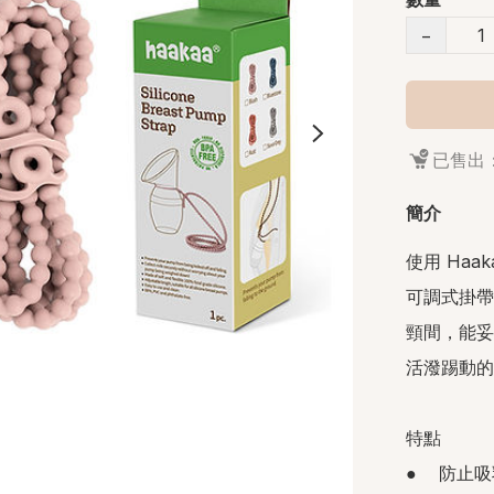
−
已售出：
簡介
使用 Ha
可調式掛帶
頸間，能妥
活潑踢動的
特點

●    防