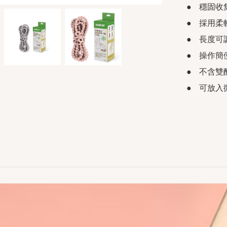
●   穩
●   採用
●   長
●   操作
●   不含
●   可