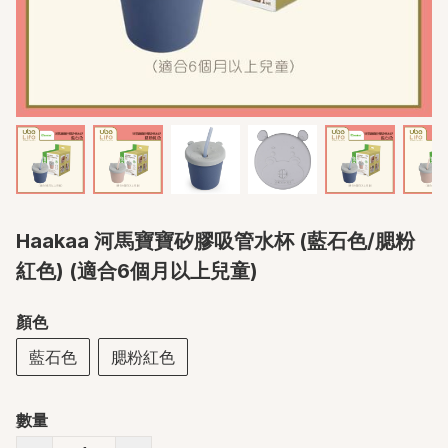
Haakaa 河馬寶寶矽膠吸管水杯 (藍石色/腮粉
紅色) (適合6個月以上兒童)
顏色
藍石色
腮粉紅色
數量