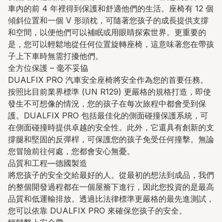
車內的前 4 年裡得到保護和舒適他們的生活。座椅有 12 個
傾斜位置和一個 V 形頭枕，可隨著您孩子的成長提供支撐
和空間，以便他們可以補眠或用眼睛探索世界。更重要的
是，您可以輕鬆地從任何位置旋轉座椅，這意味著您在帶孩
子上下車時無需打擾他們。
全方位保護 – 毫不妥協
DUALFIX PRO 汽車安全座椅將安全作為您的首要任務。
按照比目前業界標準 (UN R129) 更嚴格的規格打造，即使
發生不可想像的情況，您的孩子在每次旅程中都會受到保
護。DUALFIX PRO 包括最佳化的側面碰撞保護系統，可
在側面碰撞時提供卓越的安全性。此外，它還具有創新的支
撐腿和堅固的反彈桿，可保護您的孩子免受任何撞擊。無論
您冒險前往何處，您都會安心無憂。
品質和工程—德國製造
將您孩子的安全交給最好的人。從最初的想法到成品，我們
的整個開發過程都在一個屋簷下進行，因此您投資的是最高
品質和低運輸排放。透過比法律標準更嚴格的最先進測試，
您可以依靠 DUALFIX PRO 來確保您孩子的安全。