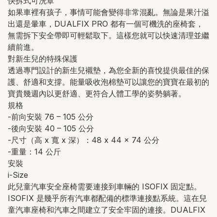
快拆式可洗罩
如果車裡有孩子，事情可能會變得非常混亂。無論是果汁溢
出還是暈車，DUALFIX PRO 都有一個可機洗的座椅套，
無需拆下安全帶即可輕鬆取下。這樣您就可以快速清理並繼
續前進。
對新生兒的特殊保護
透過專門設計的新生兒襯墊，為您全新的喜悅提供最佳的保
護、舒適和支撐。能量吸收泡棉墊可以讓您的寶寶在最初的
寶貴幾週內以更舒適、更符合人體工學的姿勢躺著。
規格
-前向安裝 76 – 105 公分
-後向安裝 40 – 105 公分
-尺寸（高 x 寬 x 深）：48 x 44 x 74 公分
-重量：14 公斤
安裝
i-Size
此兒童汽車安全座椅需要連接到車輛的 ISOFIX 固定點。
ISOFIX 是幾乎所有汽車都配備的標準連接點系統。這在兒
童汽車座椅和汽車之間建立了安全牢固的連接。DUALFIX