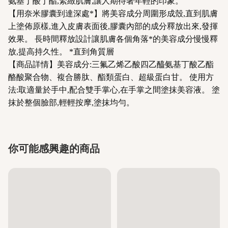
氨基丁酸丁酯,緊緻肌膚,讓人期待著年輕的印象。
【用奈米膠囊到達深處*】將美容成分周圍形成殼,直到肌膚
上塗佈原樣,進入皮膚表面後,膠囊內部的成分釋放出來,發揮
效果。 長時間釋放設計讓肌膚各個角落*的美容成分慢慢釋
放,提高持久性。 *直到角質層
【商品詳情】美容成分:三氟乙烯乙酸四乙醯氨基丁酸乙酯
酪酸聚合物、複合勝肽、酯類蛋白、超級蛋白甘。 使用方
法:取適量於手中,配合雙手掌心,在手掌之間塗抹美容液。 塗
抹於整個臉部,輕輕按摩,塗抹均勻。
你可能感興趣的商品