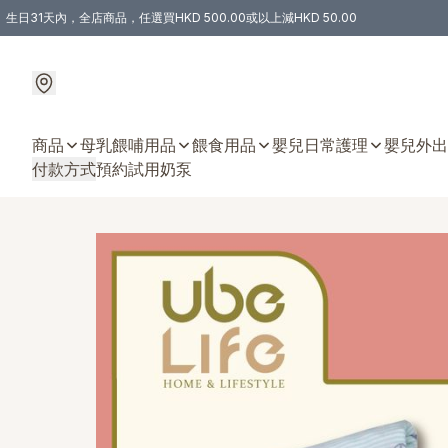
生日31天內，全店商品，任選買HKD 500.00或以上減HKD 50.00
購物滿 HKD 300.00即享免運費優惠！（適用於 特定的送貨方式 )
商品
母乳餵哺用品
餵食用品
嬰兒日常護理
嬰兒外出
付款方式
預約試用奶泵