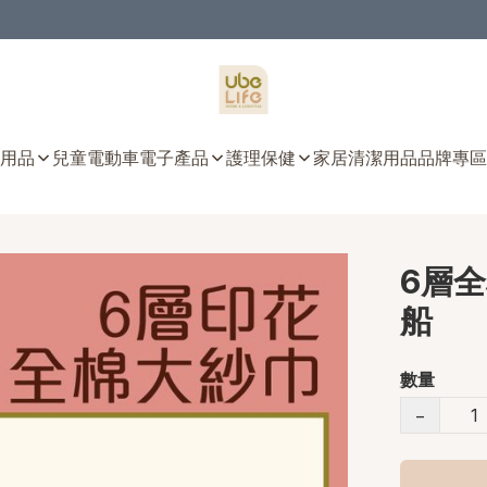
用品
兒童電動車
電子產品
護理保健
家居清潔用品
品牌專區
6層全棉
船
數量
−