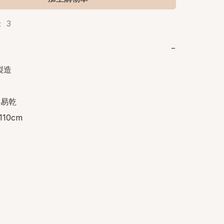
 3
−
製造

易乾

 110cm