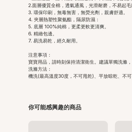
2.面層優質全棉，透氣通風，光滑耐磨，不易起毛
3. 環保印刷，無毒無害，無熒光劑，親膚
舒適。
4. 夾層熱塑性聚氨酯，隔尿防濕：
5. 底層 100%純棉，更柔更軟更清爽。
6. 精緻包邊。
7. 易洗易乾，經久耐用。
注意事項：
寶寶用品，請時刻保持清潔衛生。建議單獨洗滌，
洗滌方法：
機洗(最高溫度30度，不可甩乾)
、
平放晾乾
、
不
可
你可能感興趣的商品