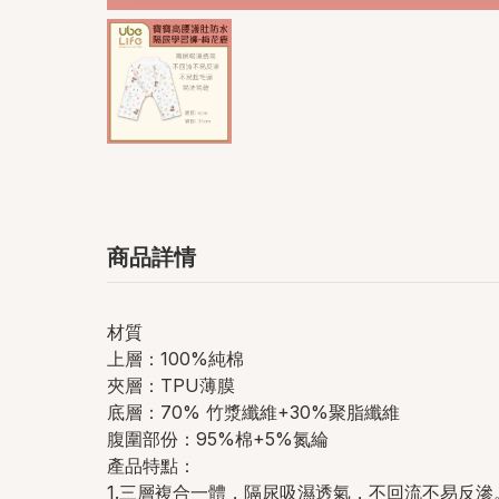
商品詳情
材質
上層：100%純
棉
夾層：
TPU薄膜
底層：
70% 竹漿纖維+30%聚脂纖維
腹圍部份：95%棉+5%氮綸
產品特點：
1.三層複合一體，隔尿吸濕透氣，不回流不易反滲