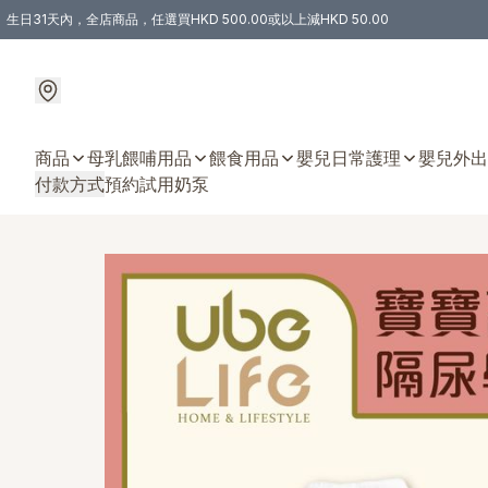
生日31天內，全店商品，任選買HKD 500.00或以上減HKD 50.00
購物滿 HKD 300.00即享免運費優惠！（適用於 特定的送貨方式 )
商品
母乳餵哺用品
餵食用品
嬰兒日常護理
嬰兒外出
付款方式
預約試用奶泵