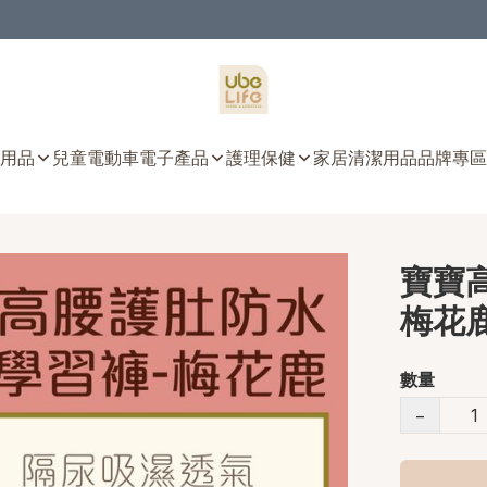
用品
兒童電動車
電子產品
護理保健
家居清潔用品
品牌專區
寶寶
梅花鹿 
數量
−