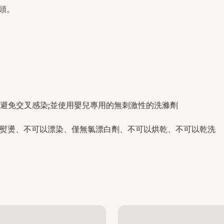
頭。
避免交叉感染;並使
用嬰兒專用的無刺激性的洗滌劑
熨燙
、
不可以漂染
、
僅無氯漂白劑
、
不可以烘乾、不可以乾洗