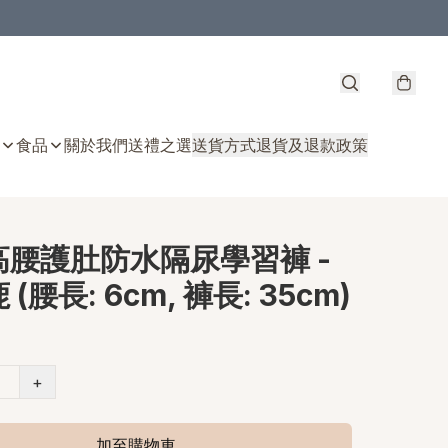
食品
關於我們
送禮之選
送貨方式
退貨及退款政策
高腰護肚防水隔尿學習褲 -
(腰長: 6cm, 褲長: 35cm)
+
加至購物車