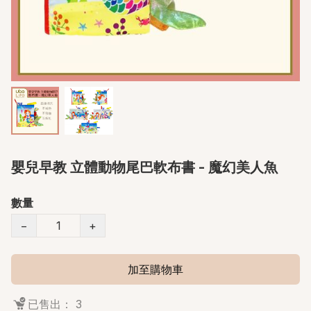
嬰兒早教 立體動物尾巴軟布書 - 魔幻美人魚
數量
−
+
加至購物車
已售出： 3