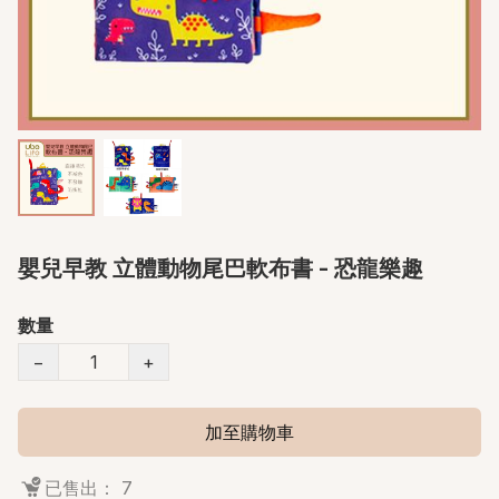
嬰兒早教 立體動物尾巴軟布書 - 恐龍樂趣
數量
−
+
加至購物車
已售出： 7