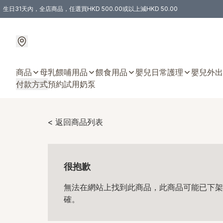
生日31天內，全店商品，任選買HKD 500.00或以上減HKD 50.00
購物滿 HKD 300.00即享免運費優惠！（適用於 特定的送貨方式 )
商品
母乳餵哺用品
餵食用品
嬰兒日常護理
嬰兒外出
付款方式
預約試用奶泵
< 返回商品列表
很抱歉
無法在網站上找到此商品，此商品可能已下架
確。