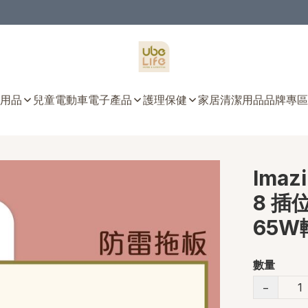
用品
兒童電動車
電子產品
護理保健
家居清潔用品
品牌專區
Imaz
8 插位 
65W
數量
−