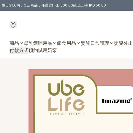
生日31天內，全店商品，任選買HKD 500.00或以上減HKD 50.00
購物滿 HKD 300.00即享免運費優惠！（適用於 特定的送貨方式 )
商品
母乳餵哺用品
餵食用品
嬰兒日常護理
嬰兒外出
付款方式
預約試用奶泵