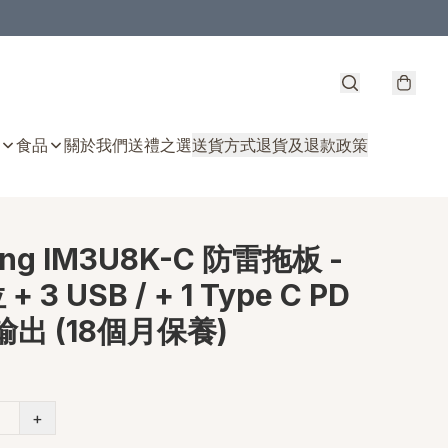
食品
關於我們
送禮之選
送貨方式
退貨及退款政策
ing IM3U8K-C 防雷拖板 -
+ 3 USB / + 1 Type C PD
輸出 (18個月保養)
+